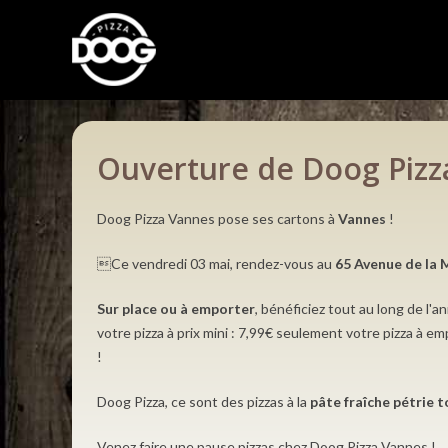
Ouverture de Doog Pizz
Doog Pizza Vannes pose ses cartons à
Vannes
!
Ce vendredi 03 mai, rendez-vous au
65 Avenue de la 
Sur place ou à emporter
, bénéficiez tout au long de l'
votre pizza à prix mini : 7,99€ seulement votre pizza à emp
!
Doog Pizza, ce sont des pizzas à la
pâte fraîche pétrie t
Venez faire une pause pizzas chez
Doog Pizza Vannes
!