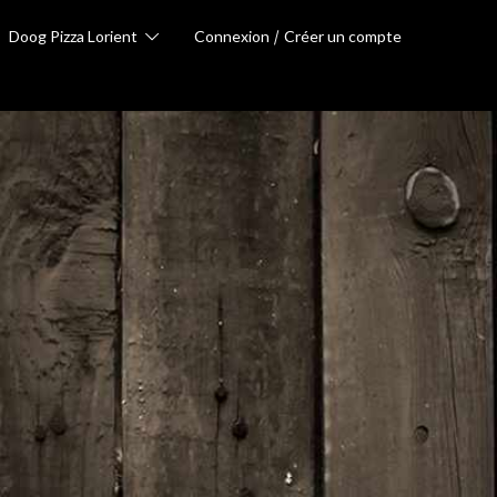
Doog Pizza Lorient
Connexion
Créer un compte
Votre panier
Votre panier est vide
Livraison
A emporter
Fermé
Total
0.00 €
Entrez un code promotion
0