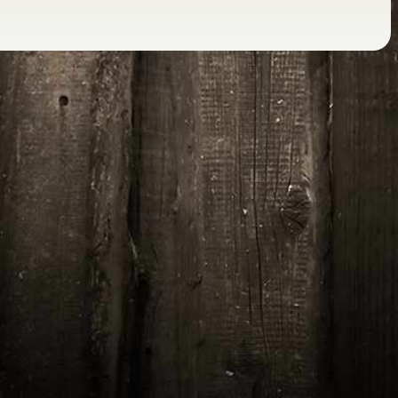
Information
En livraison (à partir de 12,90€. Livraison gratuite) ou à
emporter
Livraison sur Lorient et Lanester
Contact par téléphone: 0297370202
Paiement
Paiement sécurisé