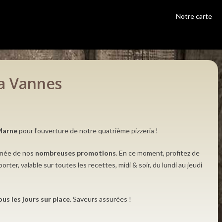
Notre carte
02 97 37 02 02
a Vannes
Marne
pour l'ouverture de notre quatrième pizzeria !
Adresse
42 Boulevard Léon Blum
année de nos
nombreuses promotions
. En ce moment, profitez de
56100 Lorient
orter, valable sur toutes les recettes, midi & soir, du lundi au jeudi
Changer de restaurant
Horaires
Du dimanche au jeudi : 11h00 - 14h00 et 18h - 22h30
Les vendredi et samedi : 11h00 - 14h00 et 18h- 23h0
ous les jours sur place
. Saveurs assurées !
Ouvert 7j/7